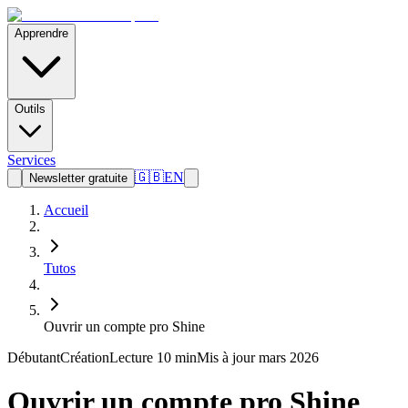
Apprendre
Outils
Services
🇬🇧
EN
Newsletter gratuite
Accueil
Tutos
Ouvrir un compte pro Shine
Débutant
Création
Lecture
10 min
Mis à jour mars 2026
Ouvrir un compte pro Shine