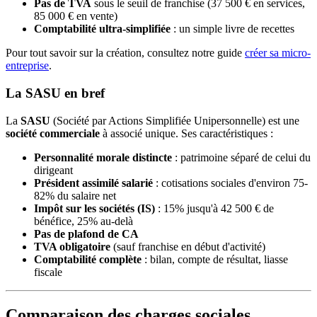
Pas de TVA
sous le seuil de franchise (37 500 € en services,
85 000 € en vente)
Comptabilité ultra-simplifiée
: un simple livre de recettes
Pour tout savoir sur la création, consultez notre guide
créer sa micro-
entreprise
.
La SASU en bref
La
SASU
(Société par Actions Simplifiée Unipersonnelle) est une
société commerciale
à associé unique. Ses caractéristiques :
Personnalité morale distincte
: patrimoine séparé de celui du
dirigeant
Président assimilé salarié
: cotisations sociales d'environ 75-
82% du salaire net
Impôt sur les sociétés (IS)
: 15% jusqu'à 42 500 € de
bénéfice, 25% au-delà
Pas de plafond de CA
TVA obligatoire
(sauf franchise en début d'activité)
Comptabilité complète
: bilan, compte de résultat, liasse
fiscale
Comparaison des charges sociales