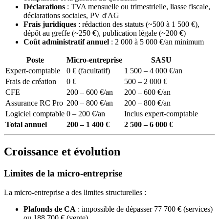
Déclarations
: TVA mensuelle ou trimestrielle, liasse fiscale,
déclarations sociales, PV d'AG
Frais juridiques
: rédaction des statuts (~500 à 1 500 €),
dépôt au greffe (~250 €), publication légale (~200 €)
Coût administratif annuel
: 2 000 à 5 000 €/an minimum
Poste
Micro-entreprise
SASU
Expert-comptable
0 € (facultatif)
1 500 – 4 000 €/an
Frais de création
0 €
500 – 2 000 €
CFE
200 – 600 €/an
200 – 600 €/an
Assurance RC Pro
200 – 800 €/an
200 – 800 €/an
Logiciel comptable
0 – 200 €/an
Inclus expert-comptable
Total annuel
200 – 1 400 €
2 500 – 6 000 €
Croissance et évolution
Limites de la micro-entreprise
La micro-entreprise a des limites structurelles :
Plafonds de CA
: impossible de dépasser 77 700 € (services)
ou 188 700 € (vente)