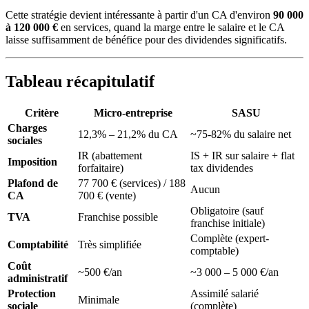
Cette stratégie devient intéressante à partir d'un CA d'environ
90 000
à 120 000 €
en services, quand la marge entre le salaire et le CA
laisse suffisamment de bénéfice pour des dividendes significatifs.
Tableau récapitulatif
Critère
Micro-entreprise
SASU
Charges
12,3% – 21,2% du CA
~75-82% du salaire net
sociales
IR (abattement
IS + IR sur salaire + flat
Imposition
forfaitaire)
tax dividendes
Plafond de
77 700 € (services) / 188
Aucun
CA
700 € (vente)
Obligatoire (sauf
TVA
Franchise possible
franchise initiale)
Complète (expert-
Comptabilité
Très simplifiée
comptable)
Coût
~500 €/an
~3 000 – 5 000 €/an
administratif
Protection
Assimilé salarié
Minimale
sociale
(complète)