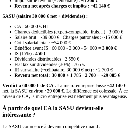
Impôt sur le revenu (~célibataire) :
~5 200 €
Revenu net après charges et impôts : ~42 140 €
SASU (salaire 30 000 € net + dividendes) :
CA : 60 000 € HT
Charges déductibles (expert-comptable, frais…) : 3 000 €
Salaire brut : ~39 000 € | Charges patronales : ~15 000 €
Coût salarial total : ~54 000 €
Bénéfice avant IS : 60 000 - 3 000 - 54 000 =
3 000 €
IS (15%) :
450 €
Dividendes distribuables : 2 550 €
Flat tax sur dividendes (30%) : 765 €
IR sur salaire (~célibataire, 30 000 € net) : ~2 700 €
Revenu net total : 30 000 + 1 785 - 2 700 = ~29 085 €
Verdict à 60 000 € de CA
: La micro-entreprise laisse
~42 140 €
net, la SASU environ
~29 000 €
. La différence est colossale. À ce
niveau de CA, la micro-entreprise est nettement plus avantageuse.
À partir de quel CA la SASU devient-elle
intéressante ?
La SASU commence à devenir compétitive quand :