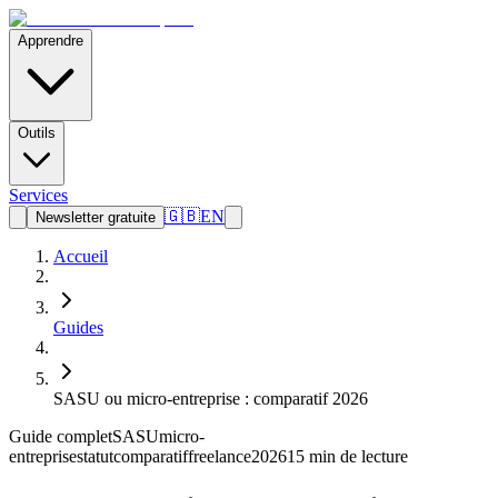
Apprendre
Outils
Services
🇬🇧
EN
Newsletter gratuite
Accueil
Guides
SASU ou micro-entreprise : comparatif 2026
Guide complet
SASU
micro-
entreprise
statut
comparatif
freelance
2026
15 min de lecture