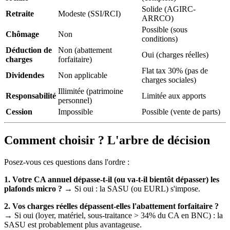
Solide (AGIRC-
Retraite
Modeste (SSI/RCI)
ARRCO)
Possible (sous
Chômage
Non
conditions)
Déduction de
Non (abattement
Oui (charges réelles)
charges
forfaitaire)
Flat tax 30% (pas de
Dividendes
Non applicable
charges sociales)
Illimitée (patrimoine
Responsabilité
Limitée aux apports
personnel)
Cession
Impossible
Possible (vente de parts)
Comment choisir ? L'arbre de décision
Posez-vous ces questions dans l'ordre :
1. Votre CA annuel dépasse-t-il (ou va-t-il bientôt dépasser) les
plafonds micro ?
→ Si oui : la SASU (ou EURL) s'impose.
2. Vos charges réelles dépassent-elles l'abattement forfaitaire ?
→ Si oui (loyer, matériel, sous-traitance > 34% du CA en BNC) : la
SASU est probablement plus avantageuse.