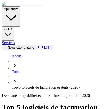
Apprendre
Outils
Services
🇬🇧
EN
Newsletter gratuite
Accueil
Tutos
Top 5 logiciels de facturation gratuits (2026)
Débutant
Comptabilité
Lecture
8 min
Mis à jour mars 2026
Top 5 logiciels de facturation