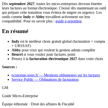
Dès
septembre 2027
, toutes les micro-entreprises devront émettre
leurs factures au format électronique. Choisir dès maintenant un outil
qui prépare cette transition vous évitera de migrer en urgence. Les
outils comme
Indy
et
Abby
travaillent activement sur leur
compatibilité. Pour en savoir plus :
guide e-reporting
.
En résumé
Indy
est le meilleur choix gratuit global (facturation + compta
+ URSSAF)
Abby
pour ceux qui veulent la gestion admin complète
Henrri
si vous voulez juste facturer, point
Pensez à la
facturation électronique 2027
dans votre choix
Sources :
economie.gouv.fr — Mentions obligatoires sur les factures
Service Public — Obligations de facturation
GM
Guide Micro-Entreprise
Équipe éditoriale · Droit des affaires & Fiscalité