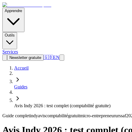
Apprendre
Outils
Services
🇬🇧
EN
Newsletter gratuite
Accueil
Guides
Avis Indy 2026 : test complet (comptabilité gratuite)
Guide complet
indy
avis
comptabilité
gratuit
micro-entrepreneur
urssaf
20
Avis Indy 2026 : test complet (c