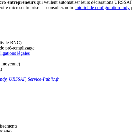
micro-entrepreneurs
qui veulent automatiser leurs déclarations URSSAF, 
votre micro-entreprise — consultez notre
tutoriel de configuration Indy
p
ctivité BNC)
 de pré-remplissage
ligations légales
 moyenne)
l)
Indy
,
URSSAF
,
Service-Public.fr
aissements
rielle)