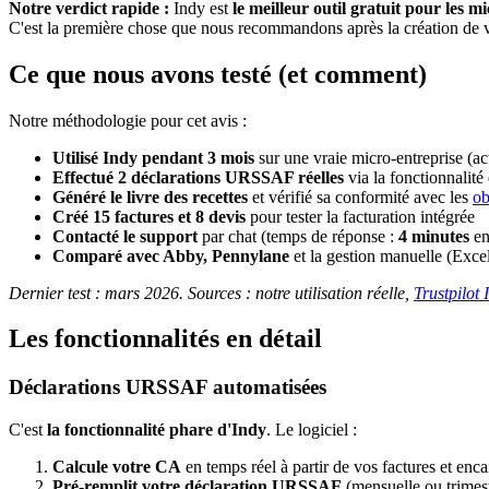
Notre verdict rapide :
Indy est
le meilleur outil gratuit pour les 
C'est la première chose que nous recommandons après la création de 
Ce que nous avons testé (et comment)
Notre méthodologie pour cet avis :
Utilisé Indy pendant 3 mois
sur une vraie micro-entreprise (a
Effectué 2 déclarations URSSAF réelles
via la fonctionnalité
Généré le livre des recettes
et vérifié sa conformité avec les
ob
Créé 15 factures et 8 devis
pour tester la facturation intégrée
Contacté le support
par chat (temps de réponse :
4 minutes
en
Comparé avec Abby, Pennylane
et la gestion manuelle (Exce
Dernier test : mars 2026. Sources : notre utilisation réelle,
Trustpilot 
Les fonctionnalités en détail
Déclarations URSSAF automatisées
C'est
la fonctionnalité phare d'Indy
. Le logiciel :
Calcule votre CA
en temps réel à partir de vos factures et enc
Pré-remplit votre déclaration URSSAF
(mensuelle ou trimest